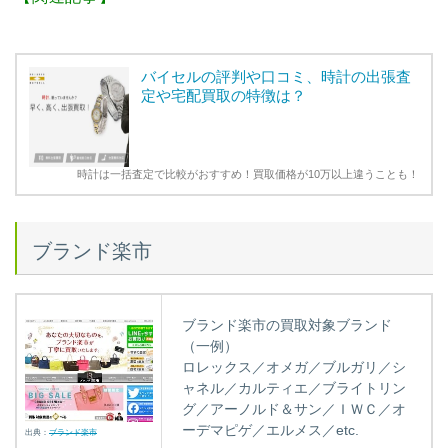
バイセルの評判や口コミ、時計の出張査
定や宅配買取の特徴は？
時計は一括査定で比較がおすすめ！買取価格が10万以上違うことも！
ブランド楽市
ブランド楽市の買取対象ブランド
（一例）
ロレックス／オメガ／ブルガリ／シ
ャネル／カルティエ／ブライトリン
グ／アーノルド＆サン／ＩＷＣ／オ
ーデマピゲ／エルメス／etc.
出典：
ブランド楽市