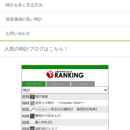
時計を高く売る方法
資産価値の高い時計
お問い合わせ
人気の時計ブログはこちら！
ランキング
ポイント
ブロ画
時計速報
36位
逆回りの時計 〜Counter Clock〜
37位
ハミルトン長谷川の腕時計 修理対応島根1
38位
腕時計の読みもの
39位
働くROLEX
40位
堀町時計クラブ
41位