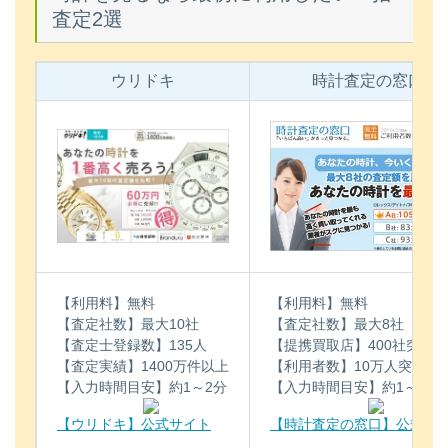
査定2選
ウリドキ
時計査定の窓口
【利用料】無料
【利用料】無料
【査定社数】最大10社
【査定社数】最大8社
【査定士登録数】135人
【提携買取店】400社突破
【査定実績】1400万件以上
【利用者数】10万人突破
【入力時間目安】約1～2分
【入力時間目安】約1～2分
【ウリドキ】公式サイト
【時計査定の窓口】公式サ