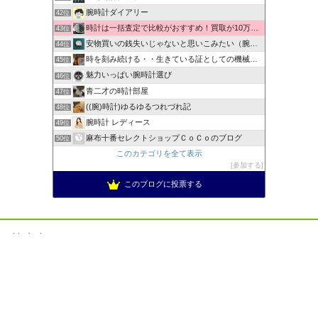
腕時計ダイアリー
42位
時計は一括査定で比較がおすすめ！買取が10万以上違うことも！
43位
安物買いの銭失いじゃないと思いこみたい（腕時計編）
44位
時を刻み続ける・・生きている証としての機械式時計
45位
魅力いっぱい腕時計選び
46位
青二才の時計部屋
47位
((腕)時計)ゆるゆるつれづれ記
48位
腕時計 レディース
49位
麻布十番セレクトショップＣｏＣｏのブログ
50位
このカテゴリを全て表示
参加する
このブログに投票する
禁止事項
当サイト内の文章、画像等の内容の無断転載及び複製等の行為は
ご遠慮ください。
許可なく複製、転用することは禁止されています。