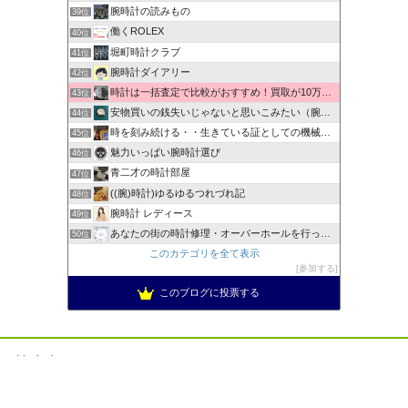
腕時計の読みもの
39位
働くROLEX
40位
堀町時計クラブ
41位
腕時計ダイアリー
42位
時計は一括査定で比較がおすすめ！買取が10万以上違うことも！
43位
安物買いの銭失いじゃないと思いこみたい（腕時計編）
44位
時を刻み続ける・・生きている証としての機械式時計
45位
魅力いっぱい腕時計選び
46位
青二才の時計部屋
47位
((腕)時計)ゆるゆるつれづれ記
48位
腕時計 レディース
49位
あなたの街の時計修理・オーバーホールを行ってくれるお店
50位
このカテゴリを全て表示
参加する
このブログに投票する
禁止事項