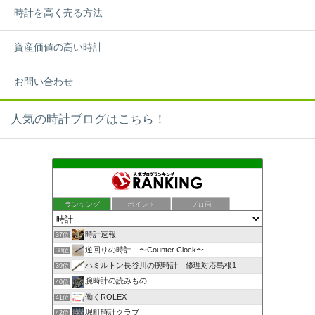
時計を高く売る方法
資産価値の高い時計
お問い合わせ
人気の時計ブログはこちら！
ランキング
ポイント
ブロ画
時計速報
37位
逆回りの時計 〜Counter Clock〜
38位
ハミルトン長谷川の腕時計 修理対応島根1
39位
腕時計の読みもの
40位
働くROLEX
41位
堀町時計クラブ
42位