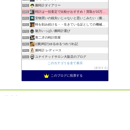
腕時計ダイアリー
43位
時計は一括査定で比較がおすすめ！買取が10万以上違うことも！
44位
安物買いの銭失いじゃないと思いこみたい（腕時計編）
45位
時を刻み続ける・・生きている証としての機械式時計
46位
魅力いっぱい腕時計選び
47位
青二才の時計部屋
48位
((腕)時計)ゆるゆるつれづれ記
49位
腕時計 レディース
50位
ユナイテッドサロン大阪店のブログ
51位
このカテゴリを全て表示
参加する
このブログに投票する
禁止事項
当サイト内の文章、画像等の内容の無断転載及び複製等の行為は
ご遠慮ください。
許可なく複製、転用することは禁止されています。