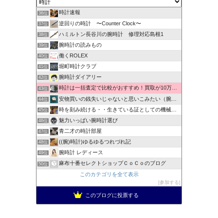
時計速報
36位
逆回りの時計 〜Counter Clock〜
37位
ハミルトン長谷川の腕時計 修理対応島根1
38位
腕時計の読みもの
39位
働くROLEX
40位
堀町時計クラブ
41位
腕時計ダイアリー
42位
時計は一括査定で比較がおすすめ！買取が10万以上違うことも！
43位
安物買いの銭失いじゃないと思いこみたい（腕時計編）
44位
時を刻み続ける・・生きている証としての機械式時計
45位
魅力いっぱい腕時計選び
46位
青二才の時計部屋
47位
((腕)時計)ゆるゆるつれづれ記
48位
腕時計 レディース
49位
麻布十番セレクトショップＣｏＣｏのブログ
50位
このカテゴリを全て表示
参加する
このブログに投票する