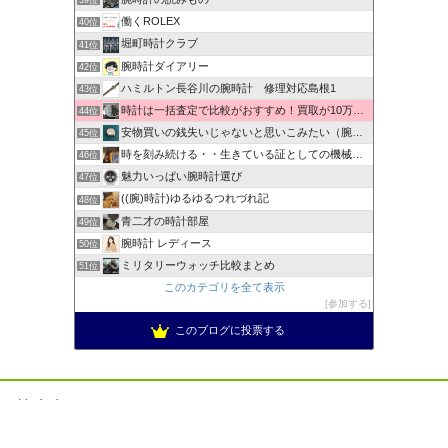
39位
働くROLEX
40位
堀町時計クラブ
41位
腕時計ダイアリー
42位
ハミルトン長谷川の腕時計 修理対応島根1
43位
時計は一括査定で比較がおすすめ！買取が10万以上違うことも！
44位
安物買いの銭失いじゃないと思いこみたい（腕時計編）
45位
時を刻み続ける・・生きている証としての機械式時計
46位
魅力いっぱい腕時計選び
47位
((腕)時計)ゆるゆるつれづれ記
48位
青二才の時計部屋
49位
腕時計 レディース
50位
ミリタリーウォッチ比較まとめ
51位
このカテゴリを全て表示
参加する
このブログに投票する
禁止事項