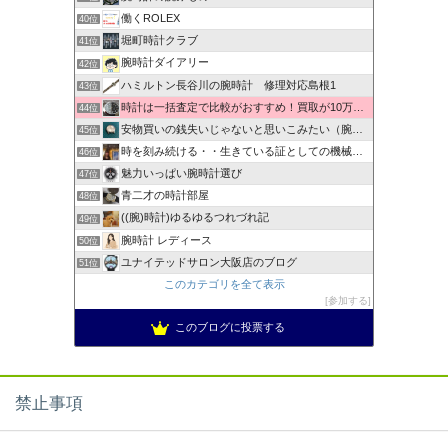
働くROLEX
40位
堀町時計クラブ
41位
腕時計ダイアリー
42位
ハミルトン長谷川の腕時計 修理対応島根1
43位
時計は一括査定で比較がおすすめ！買取が10万以上違うことも！
44位
安物買いの銭失いじゃないと思いこみたい（腕時計編）
45位
時を刻み続ける・・生きている証としての機械式時計
46位
魅力いっぱい腕時計選び
47位
青二才の時計部屋
48位
((腕)時計)ゆるゆるつれづれ記
49位
腕時計 レディース
50位
ユナイテッドサロン大阪店のブログ
51位
このカテゴリを全て表示
参加する
このブログに投票する
禁止事項