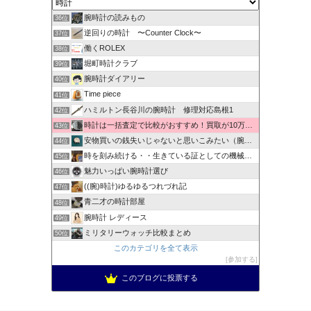
腕時計の読みもの
36位
逆回りの時計 〜Counter Clock〜
37位
働くROLEX
38位
堀町時計クラブ
39位
腕時計ダイアリー
40位
Time piece
41位
ハミルトン長谷川の腕時計 修理対応島根1
42位
時計は一括査定で比較がおすすめ！買取が10万以上違うことも！
43位
安物買いの銭失いじゃないと思いこみたい（腕時計編）
44位
時を刻み続ける・・生きている証としての機械式時計
45位
魅力いっぱい腕時計選び
46位
((腕)時計)ゆるゆるつれづれ記
47位
青二才の時計部屋
48位
腕時計 レディース
49位
ミリタリーウォッチ比較まとめ
50位
このカテゴリを全て表示
参加する
このブログに投票する