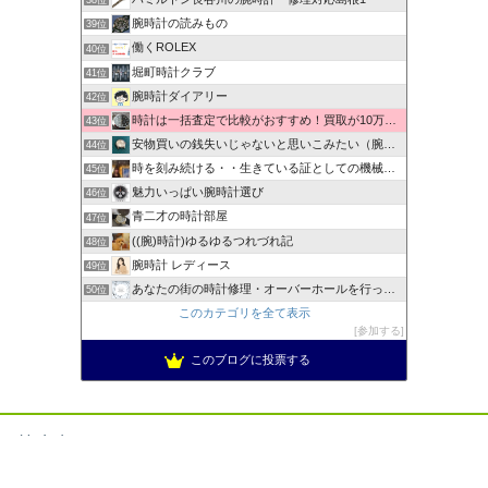
38位
腕時計の読みもの
39位
働くROLEX
40位
堀町時計クラブ
41位
腕時計ダイアリー
42位
時計は一括査定で比較がおすすめ！買取が10万以上違うことも！
43位
安物買いの銭失いじゃないと思いこみたい（腕時計編）
44位
時を刻み続ける・・生きている証としての機械式時計
45位
魅力いっぱい腕時計選び
46位
青二才の時計部屋
47位
((腕)時計)ゆるゆるつれづれ記
48位
腕時計 レディース
49位
あなたの街の時計修理・オーバーホールを行ってくれるお店
50位
このカテゴリを全て表示
参加する
このブログに投票する
禁止事項