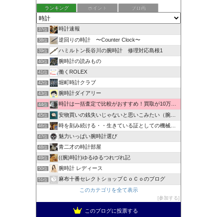
ランキング
ポイント
ブロ画
時計速報
37位
逆回りの時計 〜Counter Clock〜
38位
ハミルトン長谷川の腕時計 修理対応島根1
39位
腕時計の読みもの
40位
働くROLEX
41位
堀町時計クラブ
42位
腕時計ダイアリー
43位
時計は一括査定で比較がおすすめ！買取が10万以上違うことも！
44位
安物買いの銭失いじゃないと思いこみたい（腕時計編）
45位
時を刻み続ける・・生きている証としての機械式時計
46位
魅力いっぱい腕時計選び
47位
青二才の時計部屋
48位
((腕)時計)ゆるゆるつれづれ記
49位
腕時計 レディース
50位
麻布十番セレクトショップＣｏＣｏのブログ
51位
このカテゴリを全て表示
参加する
このブログに投票する