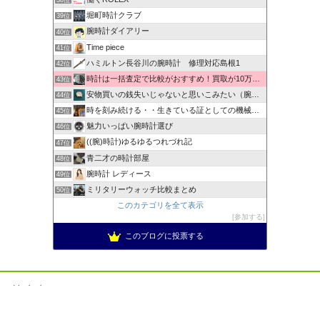
38位
堀町時計クラブ
39位
腕時計ダイアリー
40位
Time piece
41位
ハミルトン長谷川の腕時計 修理対応島根1
42位
時計は一括査定で比較がおすすめ！買取が10万以上違うことも！
43位
安物買いの銭失いじゃないと思いこみたい（腕時計編）
44位
時を刻み続ける・・生きている証としての機械式時計
45位
魅力いっぱい腕時計選び
46位
((腕)時計)ゆるゆるつれづれ記
47位
青二才の時計部屋
48位
腕時計 レディース
49位
ミリタリーウォッチ比較まとめ
50位
このカテゴリを全て表示
参加する
このブログに投票する
禁止事項