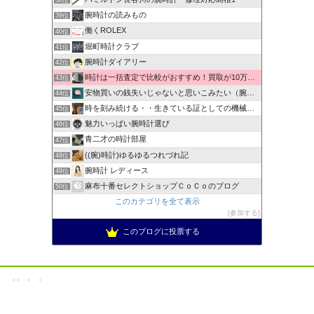
38位
腕時計の読みもの
39位
働くROLEX
40位
堀町時計クラブ
41位
腕時計ダイアリー
42位
時計は一括査定で比較がおすすめ！買取が10万以上違うことも！
43位
安物買いの銭失いじゃないと思いこみたい（腕時計編）
44位
時を刻み続ける・・生きている証としての機械式時計
45位
魅力いっぱい腕時計選び
46位
青二才の時計部屋
47位
((腕)時計)ゆるゆるつれづれ記
48位
腕時計 レディース
49位
麻布十番セレクトショップＣｏＣｏのブログ
50位
このカテゴリを全て表示
参加する
このブログに投票する
禁止事項