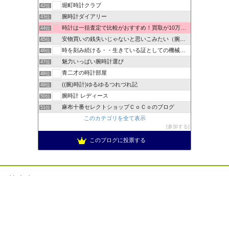
堀町時計クラブ
42位
腕時計ダイアリー
43位
時計は一括査定で比較がおすすめ！買取が10万以上違うことも！
44位
安物買いの銭失いじゃないと思いこみたい（腕時計編）
45位
時を刻み続ける・・生きている証としての機械式時計
46位
魅力いっぱい腕時計選び
47位
青二才の時計部屋
48位
((腕)時計)ゆるゆるつれづれ記
49位
腕時計 レディース
50位
麻布十番セレクトショップＣｏＣｏのブログ
51位
このカテゴリを全て表示
参加する
このブログに投票する
禁止事項
当サイト内の文章、画像等の内容の無断転載及び複製等の行為は
ご遠慮ください。