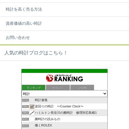
時計を高く売る方法
資産価値の高い時計
お問い合わせ
人気の時計ブログはこちら！
ランキング
ポイント
ブロ画
時計速報
37位
逆回りの時計 〜Counter Clock〜
38位
ハミルトン長谷川の腕時計 修理対応島根1
39位
腕時計の読みもの
40位
働くROLEX
41位