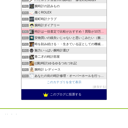
38位
腕時計の読みもの
39位
働くROLEX
40位
堀町時計クラブ
41位
腕時計ダイアリー
42位
時計は一括査定で比較がおすすめ！買取が10万以上違うことも！
43位
安物買いの銭失いじゃないと思いこみたい（腕時計編）
44位
時を刻み続ける・・生きている証としての機械式時計
45位
魅力いっぱい腕時計選び
46位
青二才の時計部屋
47位
((腕)時計)ゆるゆるつれづれ記
48位
腕時計 レディース
49位
あなたの街の時計修理・オーバーホールを行ってくれるお店
50位
このカテゴリを全て表示
参加する
このブログに投票する
禁止事項